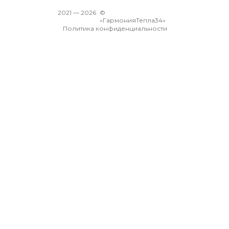
2021 —
2026
©
«ГармонияТепла34»
Политика конфиденциальности