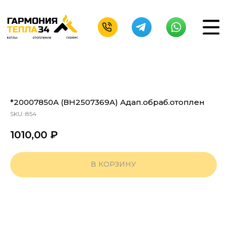
*20007850A (ВН2507369A) Адап.обраб.отоплен
SKU:
854
1010,00
₽
В КОРЗИНУ