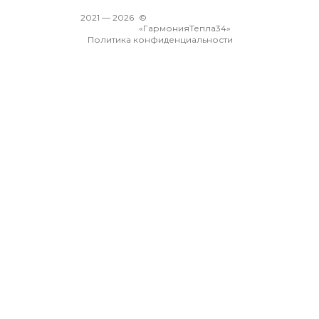
2021 —
2026
©
«ГармонияТепла34»
Политика конфиденциальности