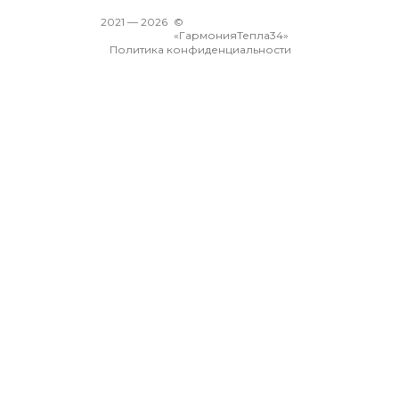
2021 —
2026
©
«ГармонияТепла34»
Политика конфиденциальности