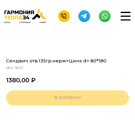
Сендвич отв.135гр.нерж+Цинк d= 80*180
SKU:
5901
1380,00
₽
В КОРЗИНУ