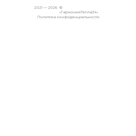
2021 —
2026
©
«ГармонияТепла34»
Политика конфиденциальности