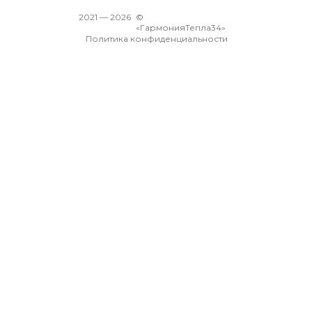
2021 —
2026
©
«ГармонияТепла34»
Политика конфиденциальности