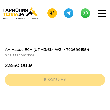
АА Насос ECA (UPM3/6M-W3) / 7006991584
SKU:
АА7006991584
23550,00
₽
В КОРЗИНУ