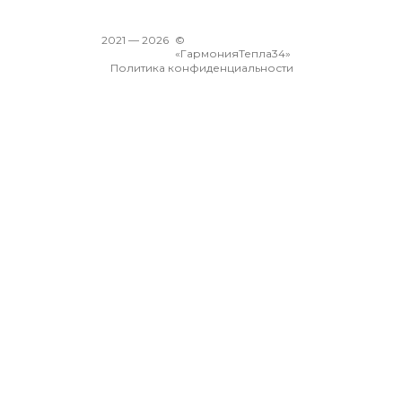
2021 —
2026
©
«ГармонияТепла34»
Политика конфиденциальности