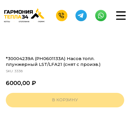
*30004239A (PH0601133A) Насов топл.
плунжерный LST/LFA21 (снят с произв.)
SKU:
3338
6000,00
₽
В КОРЗИНУ