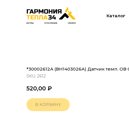
Каталог
*30002612А (ВН1403026А) Датчик темп. ОВ GA
SKU:
2612
520,00
₽
В КОРЗИНУ