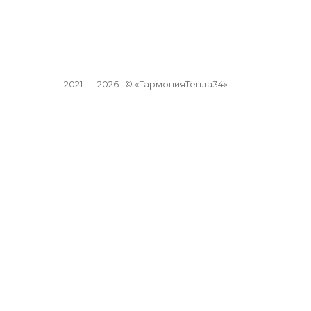
2021 —
2026
© «ГармонияТепла34»