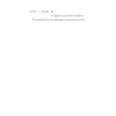
2021 —
2026
©
«ГармонияТепла34»
Политика конфиденциальности