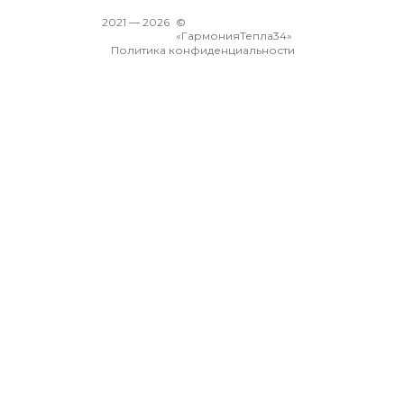
2021 —
2026
©
«ГармонияТепла34»
Политика конфиденциальности