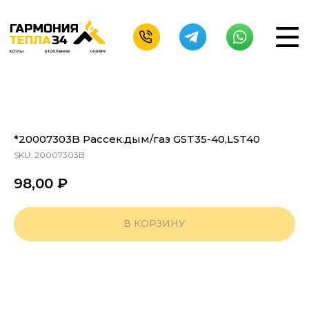
*20007303B Рассек.дым/газ GST35-40,LST40
SKU:
20007303B
98,00
₽
В КОРЗИНУ