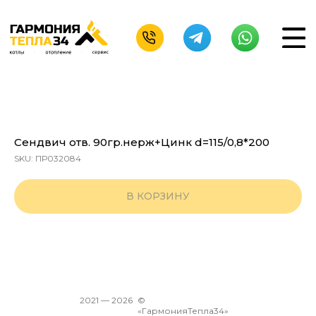
Сендвич отв. 90гр.нерж+Цинк d=115/0,8*200
SKU:
ПР032084
В КОРЗИНУ
2021 —
2026
©
«ГармонияТепла34»