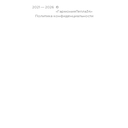
2021 —
2026
©
«ГармонияТепла34»
Политика конфиденциальности