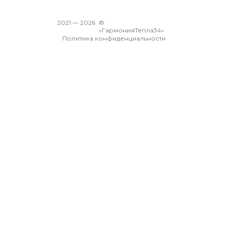
2021 —
2026
©
«ГармонияТепла34»
Политика конфиденциальности