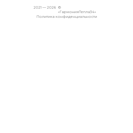
2021 —
2026
©
«ГармонияТепла34»
Политика конфиденциальности