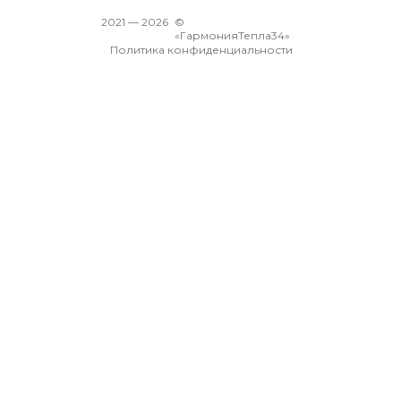
2021 —
2026
©
«ГармонияТепла34»
Политика конфиденциальности