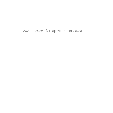
2021 —
2026
© «ГармонияТепла34»