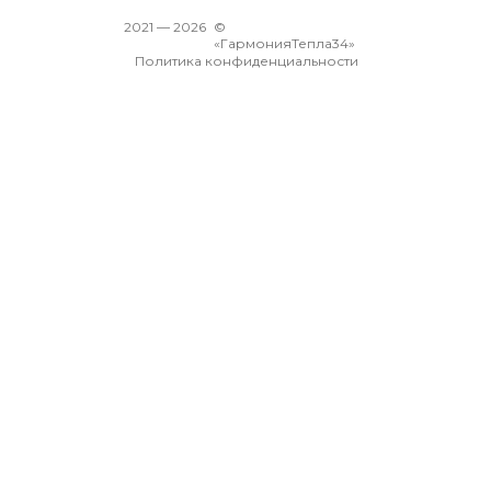
2021 —
2026
©
«ГармонияТепла34»
Политика конфиденциальности