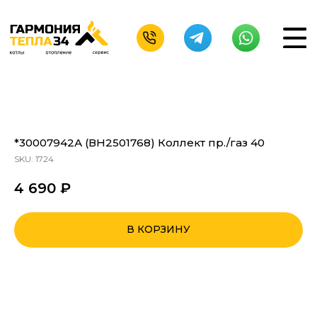
*30007942А (ВН2501768) Коллект пр./газ 40
SKU:
1724
4 690
₽
В КОРЗИНУ