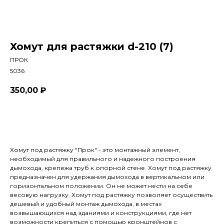
Хомут для растяжки d-210 (7)
ПРОК
5036
350,00
₽
В корзину
Хомут под растяжку "Прок" - это монтажный элемент,
необходимый для правильного и надежного построения
дымохода, крепежа труб к опорной стене. Хомут под растяжку
предназначен для удержания дымохода в вертикальном или
горизонтальном положении. Он не может нести на себе
весовую нагрузку. Хомут под растяжку позволяет осуществить
дешевый и удобный монтаж дымохода, в местах
возвышающихся над зданиями и конструкциями, где нет
возможности крепиться с помощью кронштейнов с