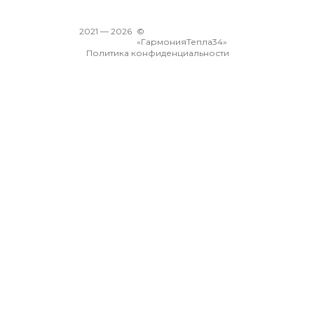
2021 —
2026
©
«ГармонияТепла34»
Политика конфиденциальности