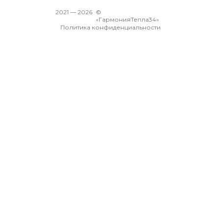
2021 —
2026
©
«ГармонияТепла34»
Политика конфиденциальности